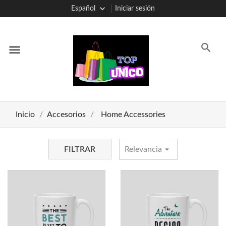
Español
Iniciar sesión
menu
Inicio
Accesorios
Home Accessories
arrow_drop_down
FILTRAR
Relevancia